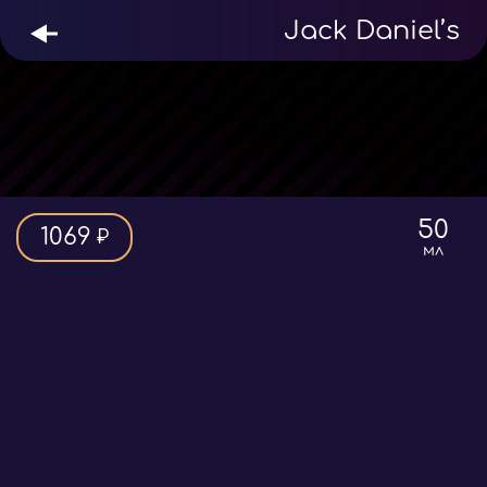
Jack Daniel’s
50
1069
₽
мл