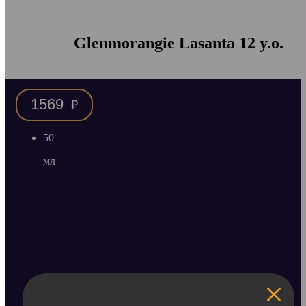
Glenmorangie Lasanta 12 y.o.
1569
₽
50
мл